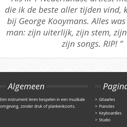
die ik de beste aller tijden vind,
bij George Kooymans. Alles was 
man: zijn uiterlijk, zijn stem, zij
zijn songs. RIP! ”
Algemeen
Pagin
Een instrument leren bespelen in een muzikale
Gitaarles
omgeving, zonder druk of plankenkoorts.
Pianoles
Keyboardles
Studio