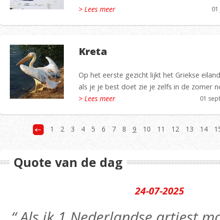
> Lees meer
01
Kreta
Op het eerste gezicht lijkt het Griekse eila
als je je best doet zie je zelfs in de zomer 
> Lees meer
01 sep
1
2
3
4
5
6
7
8
9
10
11
12
13
14
1
Quote van de dag
24-07-2025
“ Als ik 1 Nederlandse artiest