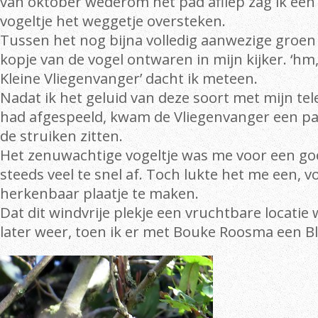
van oktober wederom het pad afliep zag ik een 
vogeltje het weggetje oversteken.
Tussen het nog bijna volledig aanwezige groen 
kopje van de vogel ontwaren in mijn kijker. ‘hm, 
Kleine Vliegenvanger’ dacht ik meteen.
Nadat ik het geluid van deze soort met mijn te
had afgespeeld, kwam de Vliegenvanger een paa
de struiken zitten.
Het zenuwachtige vogeltje was me voor een go
steeds veel te snel af. Toch lukte het me een, v
herkenbaar plaatje te maken.
Dat dit windvrije plekje een vruchtbare locatie
later weer, toen ik er met Bouke Roosma een B