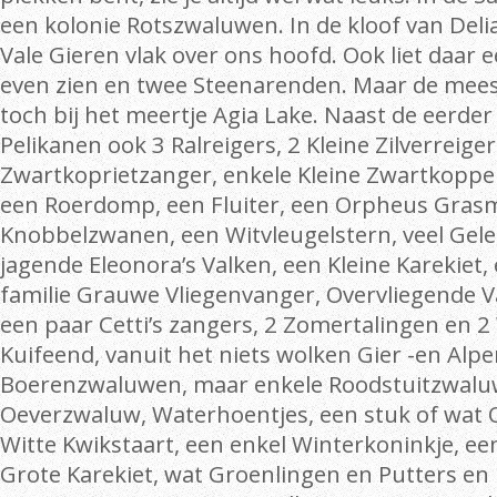
een kolonie Rotszwaluwen. In de kloof van Deli
Vale Gieren vlak over ons hoofd. Ook liet daar 
even zien en twee Steenarenden. Maar de mees
toch bij het meertje Agia Lake. Naast de eerde
Pelikanen ook 3 Ralreigers, 2 Kleine Zilverreiger
Zwartkoprietzanger, enkele Kleine Zwartkoppe
een Roerdomp, een Fluiter, een Orpheus Grasmu
Knobbelzwanen, een Witvleugelstern, veel Gele
jagende Eleonora’s Valken, een Kleine Karekiet
familie Grauwe Vliegenvanger, Overvliegende Va
een paar Cetti’s zangers, 2 Zomertalingen en 2
Kuifeend, vanuit het niets wolken Gier -en Alp
Boerenzwaluwen, maar enkele Roodstuitzwalu
Oeverzwaluw, Waterhoentjes, een stuk of wat 
Witte Kwikstaart, een enkel Winterkoninkje, een
Grote Karekiet, wat Groenlingen en Putters e