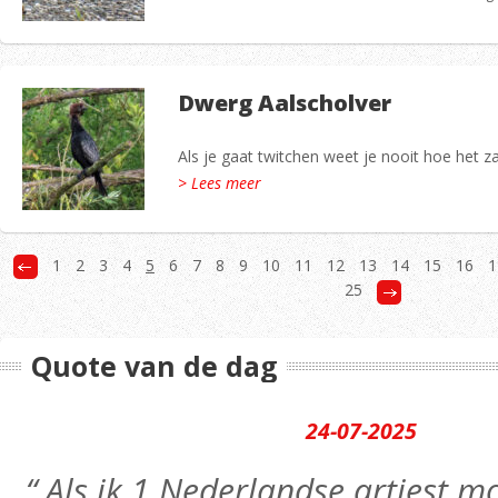
Dwerg Aalscholver
Als je gaat twitchen weet je nooit hoe het zal
> Lees meer
1
2
3
4
5
6
7
8
9
10
11
12
13
14
15
16
1
25
Quote van de dag
24-07-2025
“ Als ik 1 Nederlandse artiest