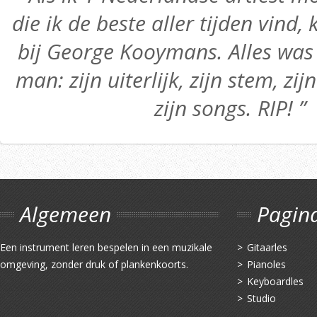
die ik de beste aller tijden vind,
bij George Kooymans. Alles was 
man: zijn uiterlijk, zijn stem, zij
zijn songs. RIP! ”
Algemeen
Pagin
Een instrument leren bespelen in een muzikale
Gitaarles
omgeving, zonder druk of plankenkoorts.
Pianoles
Keyboardles
Studio