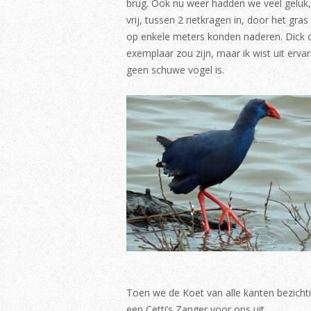
brug. Ook nu weer hadden we veel geluk
vrij, tussen 2 rietkragen in, door het gra
op enkele meters konden naderen. Dick 
exemplaar zou zijn, maar ik wist uit erv
geen schuwe vogel is.
Toen we de Koet van alle kanten bezichti
een Cetti’s Zanger voor ons uit.