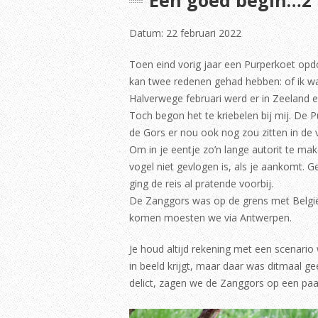
Een goed begin…2 
Datum: 22 februari 2022
Toen eind vorig jaar een Purperkoet opdo
kan twee redenen gehad hebben: of ik was
Halverwege februari werd er in Zeeland 
Toch begon het te kriebelen bij mij. De 
de Gors er nou ook nog zou zitten in de 
Om in je eentje zo’n lange autorit te make
vogel niet gevlogen is, als je aankomt.
ging de reis al pratende voorbij.
De Zanggors was op de grens met België 
komen moesten we via Antwerpen.
Je houd altijd rekening met een scenario
in beeld krijgt, maar daar was ditmaal 
delict, zagen we de Zanggors op een paa