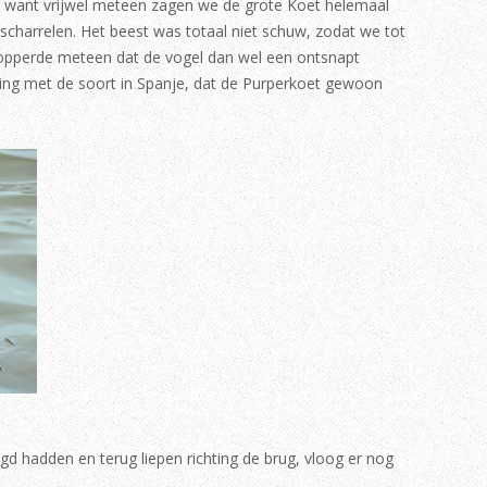
, want vrijwel meteen zagen we de grote Koet helemaal
s scharrelen. Het beest was totaal niet schuw, zodat we tot
opperde meteen dat de vogel dan wel een ontsnapt
aring met de soort in Spanje, dat de Purperkoet gewoon
gd hadden en terug liepen richting de brug, vloog er nog