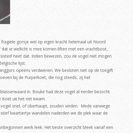
 fragiele gorsje wel op eigen kracht helemaal uit Noord
dat ie wellicht is mee komen liften met een vrachtboot,
ssisted’ heet dat. Indien bewezen, zou de vogel niet mogen
lgische lijst.
anggors opeens verdwenen. We besloten niet op de toegift
even bij de Purperkoet, die nog steeds, zij het
 Alblasserwaard in. Bouke had deze vogel al eerder bezocht
e Koet uit het riet kwam.
e vogel snel, of überhaupt, zouden vinden. Mede vanwege
n stief kwartiertje wandelen naderden we de plek waar de
 onbegonnen werk leek. Het beste overzicht bleek vanaf een