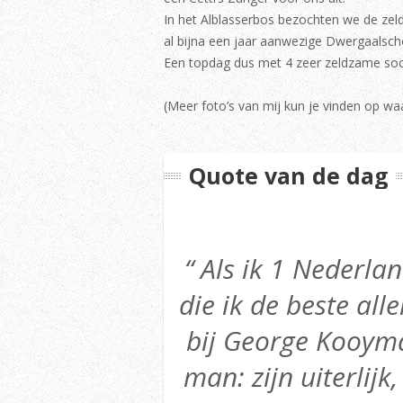
In het Alblasserbos bezochten we de zel
al bijna een jaar aanwezige Dwergaalscho
Een topdag dus met 4 zeer zeldzame soo
(Meer foto’s van mij kun je vinden op w
Quote van de dag
“ Als ik 1 Nederl
die ik de beste alle
bij George Kooyma
man: zijn uiterlijk,