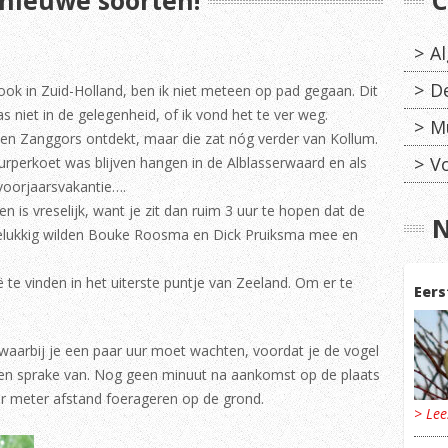
nieuwe soorten!
C
A
D
ok in Zuid-Holland, ben ik niet meteen op pad gegaan. Dit
 niet in de gelegenheid, of ik vond het te ver weg.
M
een Zanggors ontdekt, maar die zat nóg verder van Kollum.
V
Purperkoet was blijven hangen in de Alblasserwaard en als
voorjaarsvakantie….
n is vreselijk, want je zit dan ruim 3 uur te hopen dat de
N
 Gelukkig wilden Bouke Roosma en Dick Pruiksma mee en
te vinden in het uiterste puntje van Zeeland. Om er te
Eers
 waarbij je een paar uur moet wachten, voordat je de vogel
geen sprake van. Nog geen minuut na aankomst op de plaats
r meter afstand foerageren op de grond.
> Le