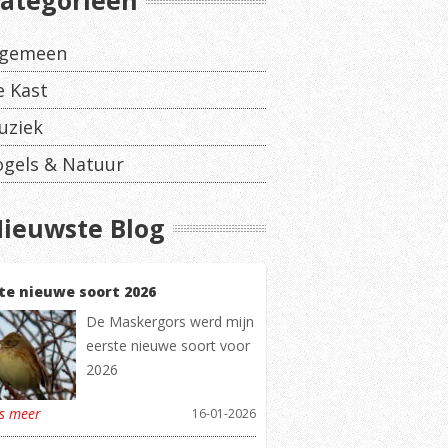
ategorieën
lgemeen
e Kast
uziek
ogels & Natuur
ieuwste Blog
te nieuwe soort 2026
De Maskergors werd mijn
eerste nieuwe soort voor
2026
es meer
16-01-2026