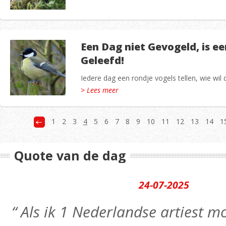
Een Dag niet Gevogeld, is ee
Geleefd!
Iedere dag een rondje vogels tellen, wie wil d
> Lees meer
1
2
3
4
5
6
7
8
9
10
11
12
13
14
1
Quote van de dag
24-07-2025
“ Als ik 1 Nederlandse artiest