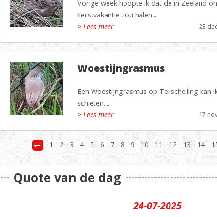
Vorige week hoopte ik dat de in Zeeland o
kerstvakantie zou halen....
> Lees meer
23 de
Woestijngrasmus
Een Woestijngrasmus op Terschelling kan ik n
schieten....
> Lees meer
17 no
1
2
3
4
5
6
7
8
9
10
11
12
13
14
1
Quote van de dag
24-07-2025