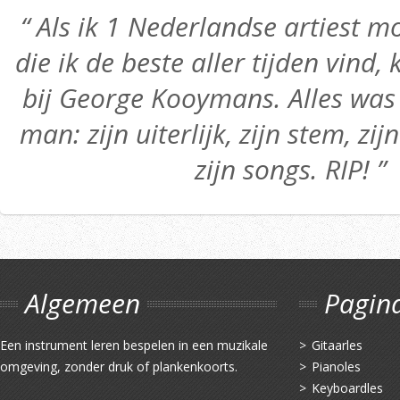
“ Als ik 1 Nederlandse artiest
die ik de beste aller tijden vind,
bij George Kooymans. Alles was 
man: zijn uiterlijk, zijn stem, zij
zijn songs. RIP! ”
Algemeen
Pagin
Een instrument leren bespelen in een muzikale
Gitaarles
omgeving, zonder druk of plankenkoorts.
Pianoles
Keyboardles