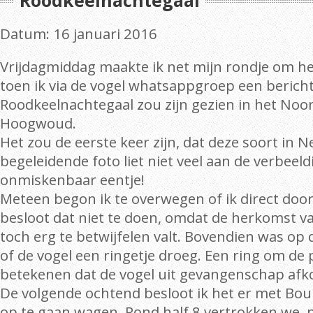
Roodkeelnachtegaal
Datum: 16 januari 2016
Vrijdagmiddag maakte ik net mijn rondje om h
toen ik via de vogel whatsappgroep een bericht
Roodkeelnachtegaal zou zijn gezien in het Noo
Hoogwoud.
Het zou de eerste keer zijn, dat deze soort in
begeleidende foto liet niet veel aan de verbeeld
onmiskenbaar eentje!
Meteen begon ik te overwegen of ik direct door 
besloot dat niet te doen, omdat de herkomst v
toch erg te betwijfelen valt. Bovendien was op 
of de vogel een ringetje droeg. Een ring om d
betekenen dat de vogel uit gevangenschap afk
De volgende ochtend besloot ik het er met Bo
op te gaan wagen. Rond half 8 vertrokken we, 