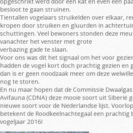
opgeschrikt werd door een kat en even een pa
besloot te gaan struinen.
Tientallen vogelaars struikelden over elkaar, r
kropen door struiken en gluurden in achtertui
schuttingen. Veel bewoners stonden deze meut
vanachter het venster met grote
verbazing gade te slaan.
Voor ons was dit het signaal om het voor gezi
hadden de vogel kort doch prachtig gezien en 
dan is er geen noodzaak meer om deze welwil
nog te storen.
En nu maar hopen dat de Commissie Dwaalgas
Avifauna (CDNA) deze mooie soort uit Siberië g
nieuwe soort voor de Nederlandse lijst. Voorlop
betekent de Roodkeelnachtegaal een prachtig 
vogeljaar 2016!