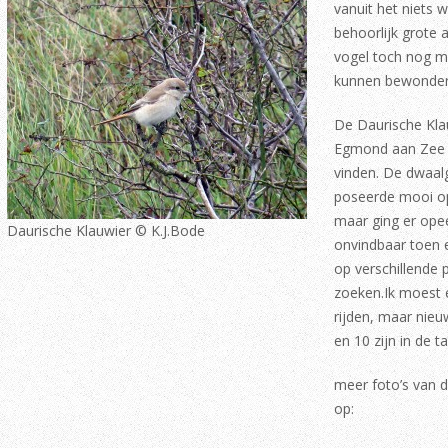
vanuit het niets 
behoorlijk grote 
vogel toch nog m
kunnen bewonder
De Daurische Klau
Egmond aan Zee li
vinden. De dwaalg
poseerde mooi op
maar ging er ope
Daurische Klauwier © K.J.Bode
onvindbaar toen e
op verschillende 
zoeken.Ik moest 
rijden, maar nie
en 10 zijn in de ta
meer foto’s van d
op: