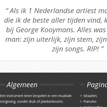
“ Als ik 1 Nederlandse artiest
die ik de beste aller tijden vind,
bij George Kooymans. Alles was 
man: zijn uiterlijk, zijn stem, zij
zijn songs. RIP! ”
Algemeen
Pagin
Een instrument leren bespelen in een muzikale
Gitaarles
omgeving, zonder druk of plankenkoorts.
Pianoles