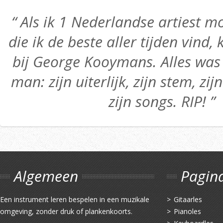
“ Als ik 1 Nederlandse artiest
die ik de beste aller tijden vind,
bij George Kooymans. Alles was 
man: zijn uiterlijk, zijn stem, zij
zijn songs. RIP! ”
Algemeen
Pagin
Een instrument leren bespelen in een muzikale
Gitaarles
omgeving, zonder druk of plankenkoorts.
Pianoles