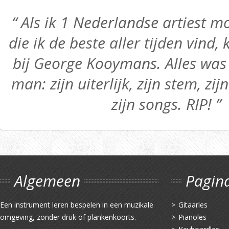
“ Als ik 1 Nederlandse artiest
die ik de beste aller tijden vind,
bij George Kooymans. Alles was 
man: zijn uiterlijk, zijn stem, zij
zijn songs. RIP! ”
Algemeen
Pagin
Een instrument leren bespelen in een muzikale
Gitaarles
omgeving, zonder druk of plankenkoorts.
Pianoles