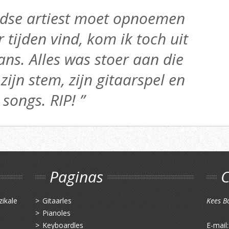
andse artiest moet opnoemen
r tijden vind, kom ik toch uit
ns. Alles was stoer aan die
 zijn stem, zijn gitaarspel en
 songs. RIP! ”
Paginas
C
zikale
Gitaarles
Kees B
Pianoles
Keyboardles
E-mail