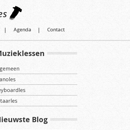
Agenda
Contact
uzieklessen
lgemeen
anoles
eyboardles
taarles
ieuwste Blog