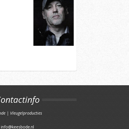
ontactinfo
ode | Vleugelproducties
:
info@keesbode.nl