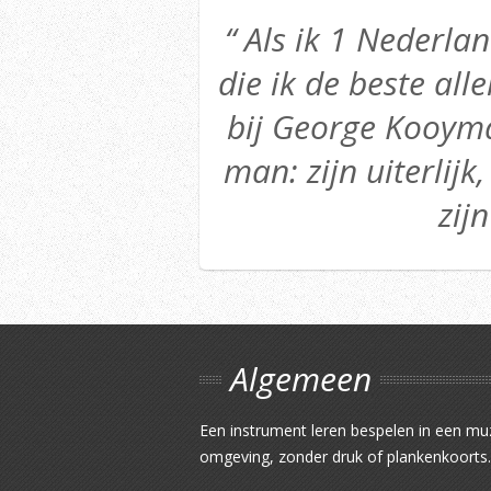
“ Als ik 1 Nederl
die ik de beste alle
bij George Kooyma
man: zijn uiterlijk,
zijn
Algemeen
Een instrument leren bespelen in een mu
omgeving, zonder druk of plankenkoorts.