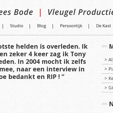
Studio
Blog
Persoonlijk
De Kast
tste helden is overleden. Ik
M
 en zeker 4 keer zag ik Tony
A
eden. In 2004 mocht ik zelfs
mee, naar een interview in
Pi
e bedankt en RIP ! ”
K
Gi
N