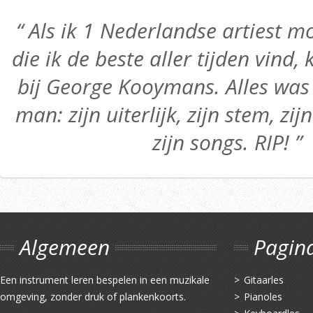
“ Als ik 1 Nederlandse artiest
die ik de beste aller tijden vind,
bij George Kooymans. Alles was 
man: zijn uiterlijk, zijn stem, zij
zijn songs. RIP! ”
Algemeen
Pagin
Een instrument leren bespelen in een muzikale
Gitaarles
omgeving, zonder druk of plankenkoorts.
Pianoles