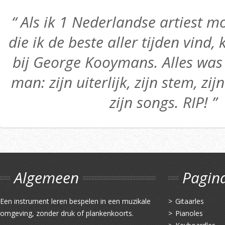
“ Als ik 1 Nederlandse artiest
die ik de beste aller tijden vind,
bij George Kooymans. Alles was 
man: zijn uiterlijk, zijn stem, zij
zijn songs. RIP! ”
Algemeen
Pagin
Een instrument leren bespelen in een muzikale
Gitaarles
omgeving, zonder druk of plankenkoorts.
Pianoles