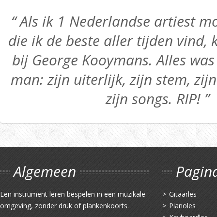
“ Als ik 1 Nederlandse artiest
die ik de beste aller tijden vind,
bij George Kooymans. Alles was 
man: zijn uiterlijk, zijn stem, zij
zijn songs. RIP! ”
Algemeen
Pagin
Een instrument leren bespelen in een muzikale
Gitaarles
omgeving, zonder druk of plankenkoorts.
Pianoles