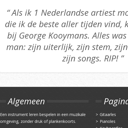
“ Als ik 1 Nederlandse artiest
die ik de beste aller tijden vind,
bij George Kooymans. Alles was 
man: zijn uiterlijk, zijn stem, zij
zijn songs. RIP! ”
Algemeen
Pagin
Een instrument leren bespelen in een muzikale
Gitaarles
omgeving, zonder druk of plankenkoorts.
Pianoles