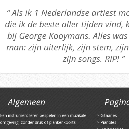
“ Als ik 1 Nederlandse artiest
die ik de beste aller tijden vind,
bij George Kooymans. Alles was 
man: zijn uiterlijk, zijn stem, zij
zijn songs. RIP! ”
Algemeen
Pagin
Een instrument leren bespelen in een muzikale
Gitaarles
omgeving, zonder druk of plankenkoorts.
Pianoles