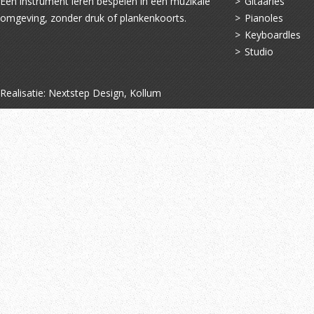
Een instrument leren bespelen in een muzikale
Gitaarles
omgeving, zonder druk of plankenkoorts.
Pianoles
Keyboardles
Studio
Realisatie:
Nextstep Design, Kollum