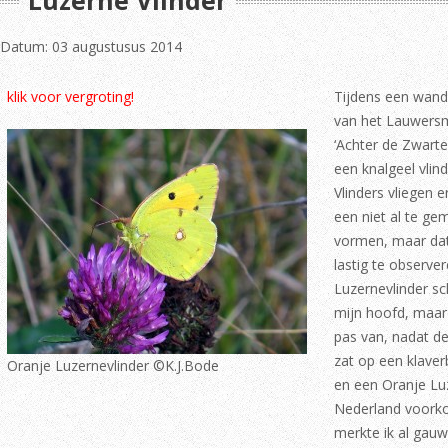
Luzerne Vlinder
Datum: 03 augustusus 2014
klik voor vergroting!
Tijdens een wande
van het Lauwers
‘Achter de Zwart
een knalgeel vlind
Vlinders vliegen
een niet al te gem
vormen, maar da
lastig te observ
Luzernevlinder s
mijn hoofd, maar
pas van, nadat de
zat op een klaver
Oranje Luzernevlinder ©K.J.Bode
en een Oranje Luz
Nederland voork
merkte ik al gauw