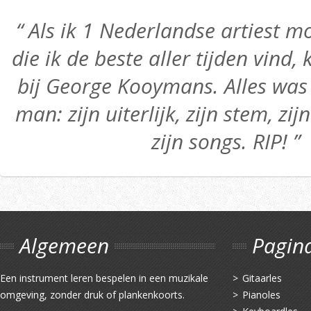
“ Als ik 1 Nederlandse artiest
die ik de beste aller tijden vind,
bij George Kooymans. Alles was 
man: zijn uiterlijk, zijn stem, zij
zijn songs. RIP! ”
Algemeen
Pagin
Een instrument leren bespelen in een muzikale
Gitaarles
omgeving, zonder druk of plankenkoorts.
Pianoles