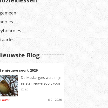
uzieklessen
lgemeen
anoles
eyboardles
taarles
ieuwste Blog
te nieuwe soort 2026
De Maskergors werd mijn
eerste nieuwe soort voor
2026
es meer
16-01-2026