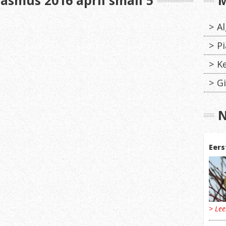
asmus 2016 april small 5
M
A
Pi
K
Gi
N
Eers
> Le