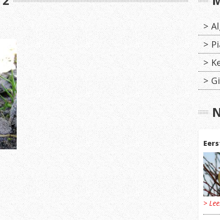
 2
M
A
Pi
K
Gi
N
Eers
> Le