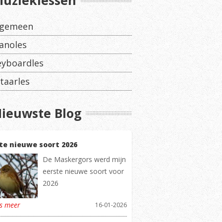
uzieklessen
lgemeen
anoles
eyboardles
taarles
ieuwste Blog
te nieuwe soort 2026
De Maskergors werd mijn
eerste nieuwe soort voor
2026
es meer
16-01-2026