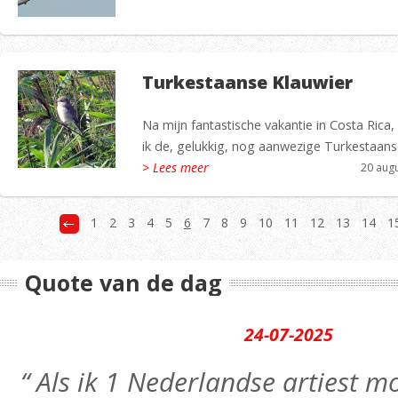
Turkestaanse Klauwier
Na mijn fantastische vakantie in Costa Rica
ik de, gelukkig, nog aanwezige Turkestaan
> Lees meer
20 aug
1
2
3
4
5
6
7
8
9
10
11
12
13
14
1
Quote van de dag
24-07-2025
“ Als ik 1 Nederlandse artiest