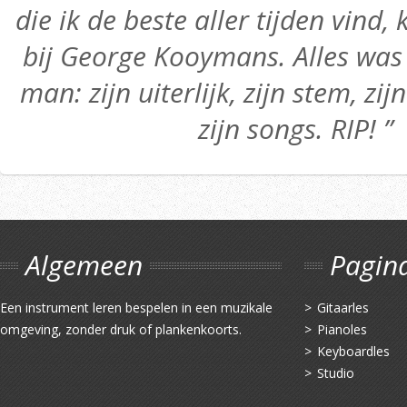
die ik de beste aller tijden vind,
bij George Kooymans. Alles was 
man: zijn uiterlijk, zijn stem, zij
zijn songs. RIP! ”
Algemeen
Pagin
Een instrument leren bespelen in een muzikale
Gitaarles
omgeving, zonder druk of plankenkoorts.
Pianoles
Keyboardles
Studio