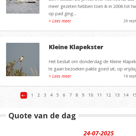
meer gezeten hebben toen ik in 2006 tot t
op pad ging....
> Lees meer
26 sep
Kleine Klapekster
Het besluit om donderdag de Kleine Klape
te gaan bezoeken pakte goed uit, op vrijd
> Lees meer
18 sep
1
2
3
4
5
6
7
8
9
10
11
12
13
14
1
Quote van de dag
24-07-2025