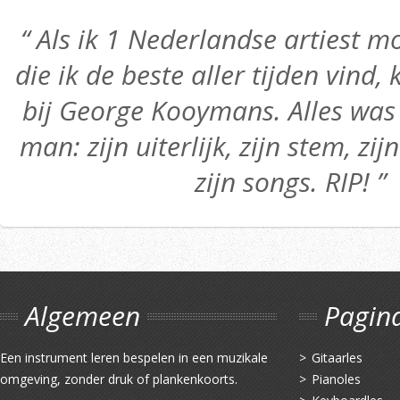
“ Als ik 1 Nederlandse artiest
die ik de beste aller tijden vind,
bij George Kooymans. Alles was 
man: zijn uiterlijk, zijn stem, zij
zijn songs. RIP! ”
Algemeen
Pagin
Een instrument leren bespelen in een muzikale
Gitaarles
omgeving, zonder druk of plankenkoorts.
Pianoles