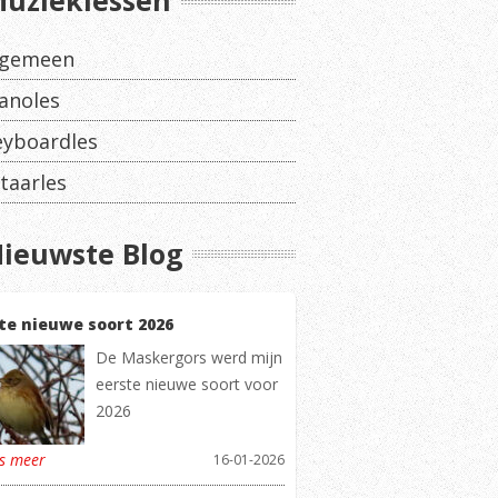
uzieklessen
lgemeen
anoles
eyboardles
taarles
ieuwste Blog
te nieuwe soort 2026
De Maskergors werd mijn
eerste nieuwe soort voor
2026
es meer
16-01-2026