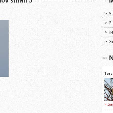
ov small 5
M
A
Pi
K
Gi
N
Eers
> Le